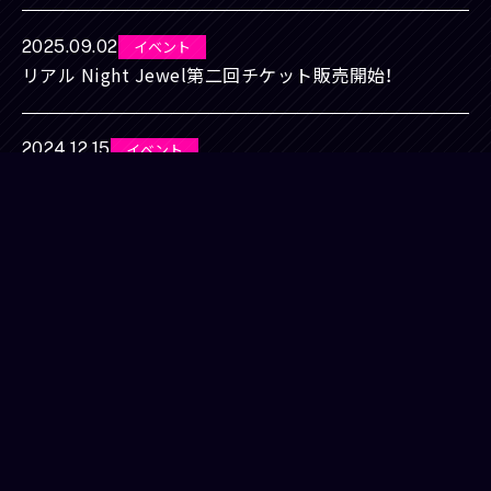
2025.09.02
イベント
リアル Night Jewel第二回チケット販売開始！
2024.12.15
イベント
『田辺留依・石飛恵里花の帝王大付属高校潜入部！』公開
生放送＆ミニライブSPチケット発売開始！
2024.08.02
イベント
『田辺留依・石飛恵里花の帝王大付属高校 潜入部！』公開
生放送決定！
2024.05.30
イベント
『六本木サディスティックナイト展 Night Jewelメモリ
ーズⅡ』開催決定！